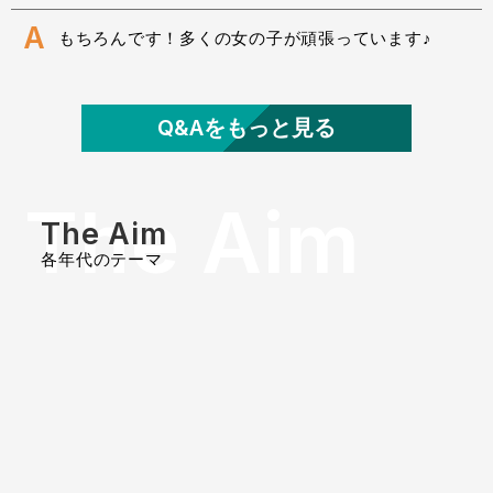
A
もちろんです！多くの女の子が頑張っています♪
Q
他のクラブチーム・サッカースクールに通って
いるのですが、大丈夫ですか？
Q&Aをもっと見る
A
もちろんです、どなたでも参加可能です。
The Aim
The Aim
Q
中止になった場合、振替はありますか？
各年代のテーマ
天候やこちら都合だけでなく、自己都合でのお休みで
も振替可能です。別日もしくは別会場に参加可能で
A
す。
※ただしクラスの定員を超えた場合ご希望の日程に添
えないこともございます
Q
保護者の当番はありますか？送り迎えは必須で
すか？