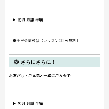
▶︎
初月 月謝 半額
※千里金蘭校は【レッスン2回分無料】
③ さらにさらに！
お友だち・ご兄弟と一緒にご入会で
▶︎
翌月 月謝 半額