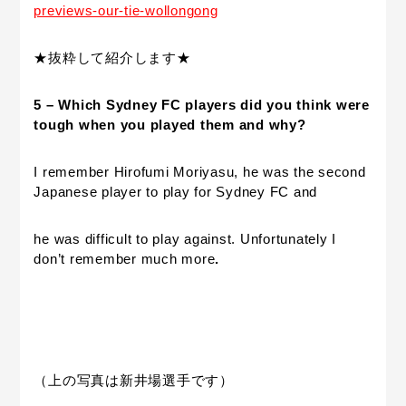
previews-our-tie-wollongong
★抜粋して紹介します★
5 – Which Sydney FC players did you think were
tough when you played them and why?
I remember Hirofumi Moriyasu, he was the second
Japanese player to play for Sydney FC and
he was difficult to play against. Unfortunately I
don’t remember much more
.
（上の写真は新井場選手です）