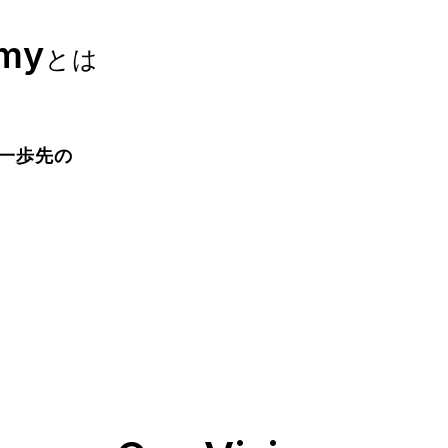
emy
とは
一歩先の