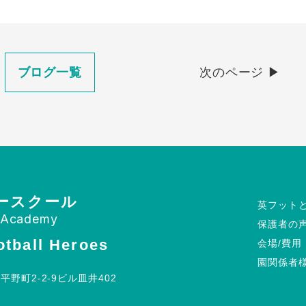
ブログ一覧
次のページ ▶︎
ースクール
英フット
l Academy
保護者の
ball Heroes
会場/費用
園関係者
野町2-2-9ビル皿井402