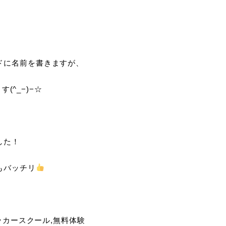
ドに名前を書きますが、
(^_−)−☆
した！
もバッチリ