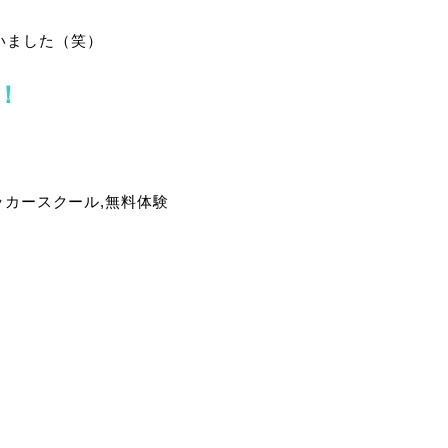
いました（笑）
！
♪